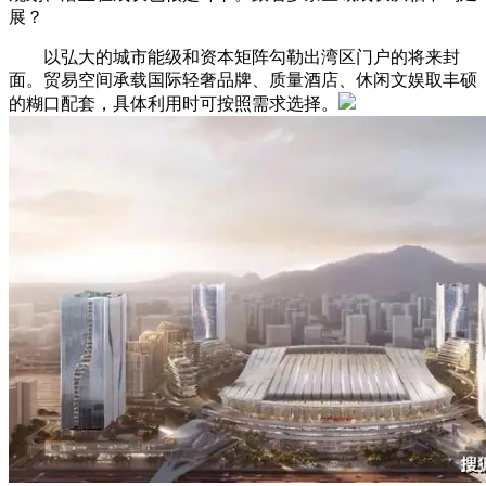
展？
以弘大的城市能级和资本矩阵勾勒出湾区门户的将来封
面。贸易空间承载国际轻奢品牌、质量酒店、休闲文娱取丰硕
的糊口配套，具体利用时可按照需求选择。