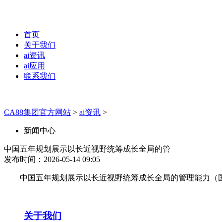
首页
关于我们
ai资讯
ai应用
联系我们
CA88集团官方网站
>
ai资讯
>
新闻中心
中国五年规划展示以长近视野统筹成长全局的管
发布时间：2026-05-14 09:05
中国五年规划展示以长近视野统筹成长全局的管理能力（国际论坛·读
关于我们