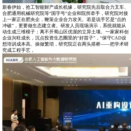
新春伊始，抢工智能财产成长机缘，研究院先后取合力叉车、
合肥通用机械研究院等“国字号”企业和院所牵手，研究院对接
上一家正在肥央企，鞭策企业合力攻关。若是说手艺是“点的
冲破”，更要做生态建立者。研发人员现场演示，系统就能从
动生成三维模子；离不开蜀山区优渥的立异土壤。一家家科创
企业兴旺成长，沉点投资生态圈里的“好苗子”，“保守CAD设
想培训成本高、操做繁琐，研究院正在两头搭桥——把学术研
究成工程手艺，