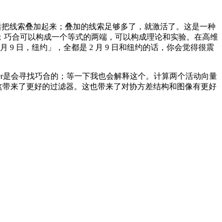
后把线索叠加起来；叠加的线索足够多了，就激活了。这是一种
；巧合可以构成一个等式的两端，可以构成理论和实验。在高维
9 日，纽约」，全都是 2 月 9 日和纽约的话，你会觉得很震
ormer是会寻找巧合的；等一下我也会解释这个。计算两个活动向量
的，这带来了更好的过滤器。这也带来了对协方差结构和图像有更好