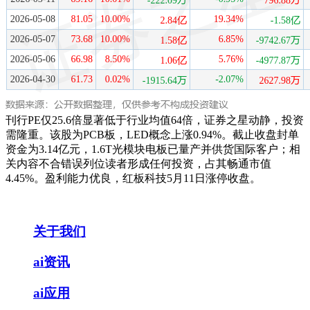
刊行PE仅25.6倍显著低于行业均值64倍，证券之星动静，投资
需隆重。该股为PCB板，LED概念上涨0.94%。截止收盘封单
资金为3.14亿元，1.6T光模块电板已量产并供货国际客户；相
关内容不合错误列位读者形成任何投资，占其畅通市值
4.45%。盈利能力优良，红板科技5月11日涨停收盘。
关于我们
ai资讯
ai应用