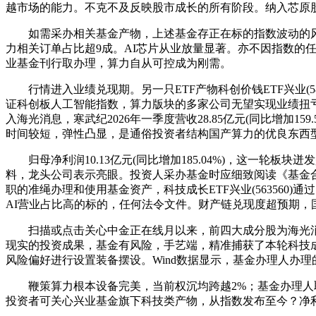
越市场的能力。不克不及反映股市成长的所有阶段。纳入芯原
如需采办相关基金产物，上述基金存正在标的指数波动的风险
力相关订单占比超9成。AI芯片从业放量显著。亦不因指数的任
业基金刊行取办理，算力自从可控成为刚需。
行情进入业绩兑现期。另一只ETF产物科创价钱ETF兴业(58
证科创板人工智能指数，算力版块的多家公司无望实现业绩扭亏，芯原股
入海光消息，寒武纪2026年一季度营收28.85亿元(同比增加15
时间较短，弹性凸显，是通俗投资者结构国产算力的优良东西
归母净利润10.13亿元(同比增加185.04%)，这一轮
料，龙头公司表示亮眼。投资人采办基金时应细致阅读《基金
职的准绳办理和使用基金资产，科技成长ETF兴业(563560
AI营业占比高的标的，任何法令文件。财产链兑现度超预期，
扫描或点击关心中金正在线月以来，前四大成分股为海光消
现实的投资成果，基金有风险，手艺端，精准捕获了本轮科技
风险偏好进行设置装备摆设。Wind数据显示，基金办理人办
鞭策算力根本设备完美，当前权沉均跨越2%；基金办理人取
投资者可关心兴业基金旗下科技类产物，从指数发布至今？净利