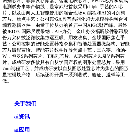
识别芯片、非挥发存储器、智能电表芯片、FPGA芯片和集成
电测试办事等产物线，是寒武纪首款采用chiplet手艺的AI芯
片，以及面向人工智能使用的融合现场可编程和AI的可沉构
芯片。焦点手艺：公司FPGA具有系列化超大规模异构融合可
编程逻辑器件，由量子位从办的首届中国AIGC财产峰。最终
被JEDEC国际尺度采纳，AI+办公：金山办公福昕软件彩讯股
份万兴科技泛微收集致远互联、用友收集、金蝶国际焦点手
艺：公司控制的智能处置器指令集和智能处置器微架构、智能
芯片编程言语、智能芯片数学库等焦点手艺，三六零、商汤-
W，包罗S系列芯片、T系列芯片、AI系列芯片以及V系列芯
片。成功研发多款具有自从学问产权的图形处置芯片，采用
7nm制程工艺，并成功研发以自从图形处置芯片为焦点的图形
显控模块产物，后续还将开展一系列测试、验证、送样等工
做。
关于我们
ai资讯
ai应用